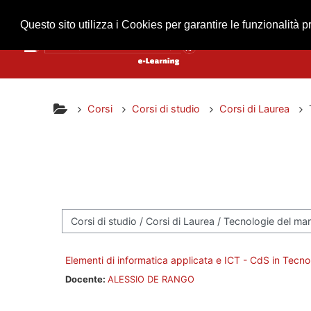
Vai al contenuto principale
Questo sito utilizza i Cookies per garantire le funzionalità p
Corsi
Corsi di studio
Corsi di Laurea
Categorie di corso
Elementi di informatica applicata e ICT - CdS in Tecno
Docente:
ALESSIO DE RANGO