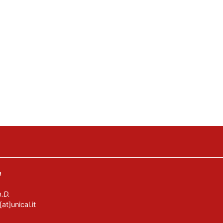
a
.D.
at]unical.it