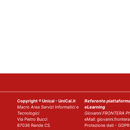
Copyright ® Unical - UniCal.it
Referente piattaform
Macro
Area
Servizi
Informatici
e
eLearning
Tecnologici
Giovanni FRONTERA Ph
Via Pietro Bucci
eMail: giovanni.frontera[
87036 Rende CS
Protezione dati - GDPR