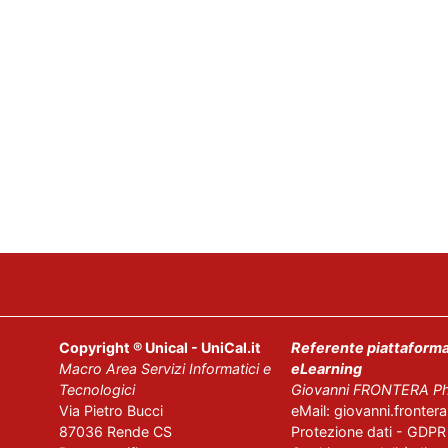
Copyright ® Unical - UniCal.it
Referente piattaform
Macro
Area
Servizi
Informatici
e
eLearning
Tecnologici
Giovanni FRONTERA Ph
Via Pietro Bucci
eMail: giovanni.frontera[
87036 Rende CS
Protezione dati - GDPR