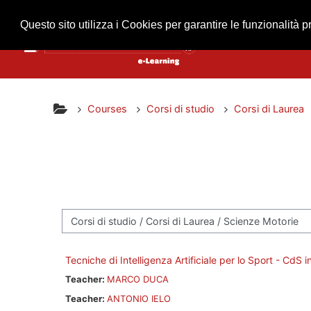
Skip to main content
Questo sito utilizza i Cookies per garantire le funzionalità p
Courses
Corsi di studio
Corsi di Laurea
Course categories
Tecniche di Intelligenza Artificiale per lo Sport - CdS 
Teacher:
MARCO DUCA
Teacher:
ANTONIO IELO