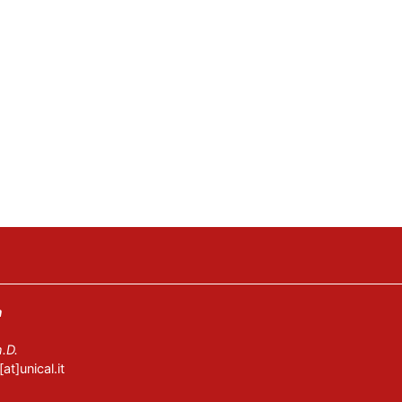
a
.D.
at]unical.it