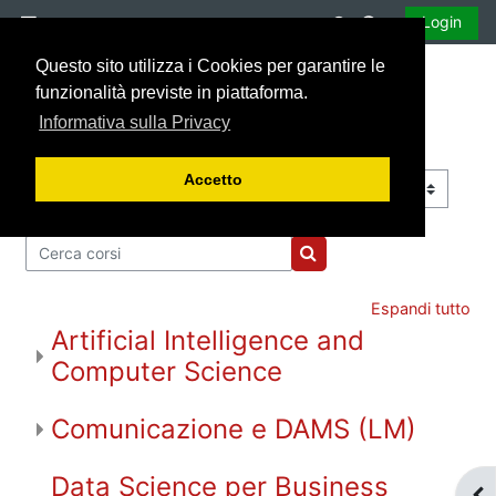
Vai al contenuto principale
Attiva/disattiva 
Login
Pannello laterale
Questo sito utilizza i Cookies per garantire le
funzionalità previste in piattaforma.
Informativa sulla Privacy
Accetto
Categorie di corso
Cerca corsi
Cerca corsi
Espandi tutto
Artificial Intelligence and
Computer Science
Comunicazione e DAMS (LM)
Data Science per Business
Apr