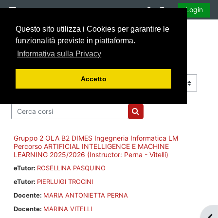
Vai al contenuto principale
Attiva/disattiva 
Login
Pannello laterale
Questo sito utilizza i Cookies per garantire le
funzionalità previste in piattaforma.
Informativa sulla Privacy
Accetto
Categorie di corso
Cerca corsi
Cerca corsi
Gruppo 2 OLA B2 DIMES Ingegneria Informatica LM
Percorso ARTIFICIAL INTELLIGENCE E MACHINE
LEARNING 2025/2026 (Instructor: Perna - Vitelli)
eTutor:
ROSELLINA PASQUINO
eTutor:
PIERLUIGI TROCINI
Docente:
MARIA ANTONIETTA PERNA
Docente:
MARINA VITELLI
Apr