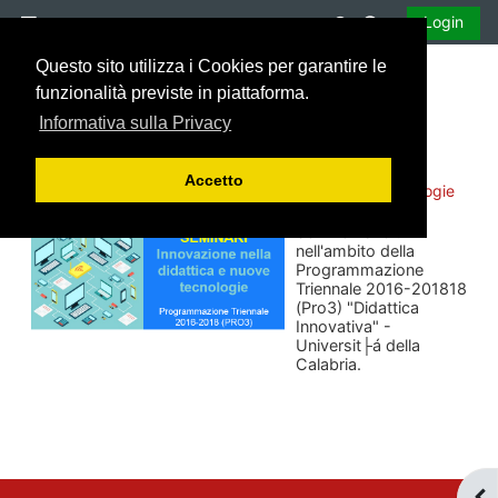
Vai al contenuto principale
Attiva/disattiva 
Login
Pannello laterale
Questo sito utilizza i Cookies per garantire le
funzionalità previste in piattaforma.
Informativa sulla Privacy
Accetto
Seminari su innovazione nella didattica e nuove tecnologie
Seminari svolti
nell'ambito della
Programmazione
Triennale 2016-201818
(Pro3) "Didattica
Innovativa" -
Universit├á della
Calabria.
Apr