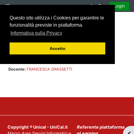
Vai al contenuto principale
Attiva/disattiva 
Login
Pannello laterale
Questo sito utilizza i Cookies per garantire le
funzionalità previste in piattaforma.
Informativa sulla Privacy
Accetto
Matematica Finanziaria - Aula 1 - CdS in Economia
Aziendale - A.A. 2022-2023
Docente:
FRANCESCA GRASSETTI
Copyright ® Unical - UniCal.it
Referente piattaforma
Macro
Area
Servizi
Informatici
e
eLearning
Apr